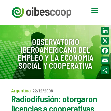
Linke
OBSERVATORIO
IBEROAMERICANO DEL
X
EMPLEO Y LA ECONOMÍA
Face
SOCIAL Y COOPERATIVA
Email
Compa
Argentina
22/12/2008
Radiodifusión: otorgaron
licencias a cooperativas