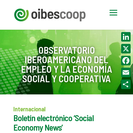
Linke
OBSERVATORIO
IBEROAMERICANO DEL
X
EMPLEO Y LA ECONOMÍA
Face
SOCIAL Y COOPERATIVA
Email
Compa
Internacional
Boletín electrónico ‘Social
Economy News’