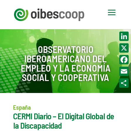
Linke
OBSERVATORIO
IBEROAMERICANO DEL
X
EMPLEO Y LA ECONOMÍA
Face
SOCIAL Y COOPERATIVA
Email
Compa
España
CERMI Diario – El Digital Global de
la Discapacidad