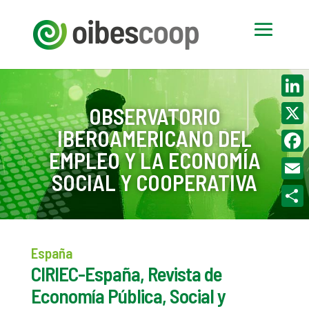
Linke
OBSERVATORIO
IBEROAMERICANO DEL
X
EMPLEO Y LA ECONOMÍA
Face
SOCIAL Y COOPERATIVA
Email
Compa
España
CIRIEC-España, Revista de
Economía Pública, Social y