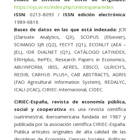
https://ojs.uv.es/index.php/ciriecespana/index
ISSN
: 0213-8093 /
ISSN edición electrónica
:
1989-6816
Bases de datos en las que está indexada:
JCR
(Clarivate Analytics, Q3), SCOPUS (Elsevier),
SCIMAGO SJR (Q2), FECYT (Q1), ECONLIT (AEA –
JEL), IDR DIALNET (Q1), CATÁLOGO LATINDEX,
ERIHplus, RePEc, Research Papers in Economics,
ABI/INFORM, IBSS, AERES, EBSCO, ULRICH’S,
REDIB, CARHUS PLUS+, CAB ABSTRACTS, AGRIS
(FAO Agricultural Information System), REDALYC,
ICALI (ICAC), CIRIEC-Internacional, CIDEC.
CIRIEC-España, revista de economía pública,
social y cooperativa
es una revista científica
cuatrimestral, iberoamericana fundada en 1987 y
publicada por la asociación científica CIRIEC-España.
Publica artículos originales de alta calidad de las
disciplinas de Economía, Ciencias Sociales, Políticas