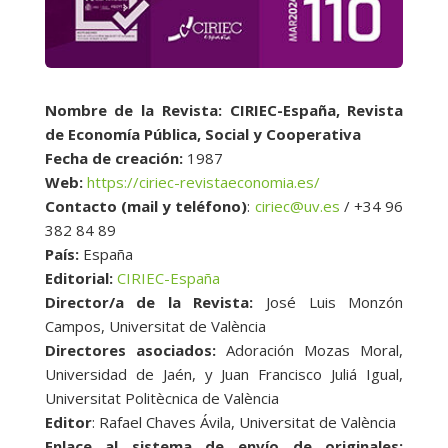
Nombre de la Revista: CIRIEC-España, Revista
de Economía Pública, Social y Cooperativa
Fecha de creación:
1987
Web:
https://ciriec-revistaeconomia.es/
Contacto (mail y teléfono)
:
ciriec@uv.es
/ +34 96
382 84 89
País:
España
Editorial:
CIRIEC-España
Director/a de la Revista:
José Luis Monzón
Campos, Universitat de València
Directores asociados:
Adoración Mozas Moral,
Universidad de Jaén, y Juan Francisco Juliá Igual,
Universitat Politècnica de València
Editor
: Rafael Chaves Ávila, Universitat de València
Enlace al sistema de envío de originales: