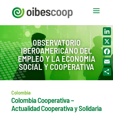
Linke
OBSERVATORIO
IBEROAMERICANO DEL
X
EMPLEO Y LA ECONOMÍA
Face
SOCIAL Y COOPERATIVA
Email
Compa
Colombia
Colombia Cooperativa –
Actualidad Cooperativa y Solidaria