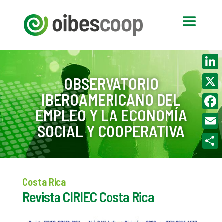
Linke
OBSERVATORIO
IBEROAMERICANO DEL
X
EMPLEO Y LA ECONOMÍA
Face
SOCIAL Y COOPERATIVA
Email
Compa
Costa Rica
Revista CIRIEC Costa Rica