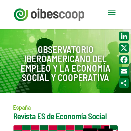
Linke
OBSERVATORIO
IBEROAMERICANO DEL
X
EMPLEO Y LA ECONOMÍA
Face
SOCIAL Y COOPERATIVA
Email
Compa
España
Revista ES de Economía Social