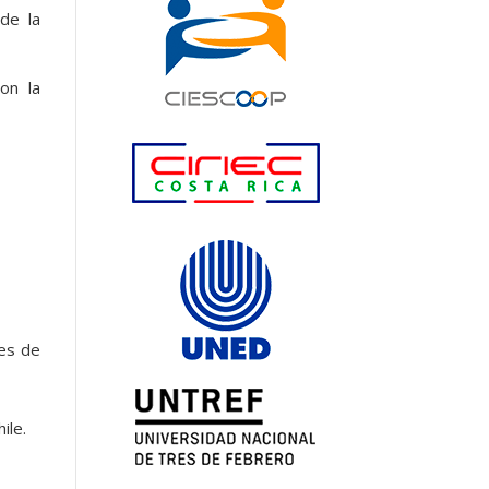
de la
on la
res de
ile.