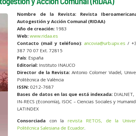
togestión y Acción Comunal (RIDAA)
Nombre de la Revista: Revista Iberoamerica
Autogestión y Acción Comunal (RIDAA)
Año de creación:
1983
Web:
www.ridaa.es
Contacto (mail y teléfono)
:
ancovia@urb.upv.es
/ +
387 70 07 Ext. 72815
País
: España
Editorial:
Instituto INAUCO
Director de la Revista:
Antonio Colomer Viadel, Unive
Politècnica de València
ISSN:
0212-7687
Bases de datos en las que está indexada:
DIALNET, 
IN-RECS (Economía), ISOC – Ciencias Sociales y Humani
LATINDEX
Consorciada
con la
revista RETOS, de la Univer
Politécnica Salesiana de Ecuador
.