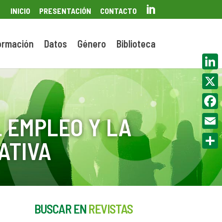

INICIO
PRESENTACIÓN
CONTACTO
ormación
Datos
Género
Biblioteca
Linke
X
Face
 EMPLEO Y LA
Email
ATIVA
Compa
BUSCAR EN
REVISTAS