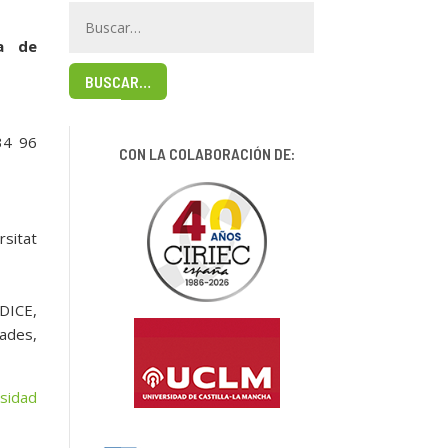
na de
BUSCAR…
34 96
CON LA COLABORACIÓN DE:
rsitat
DICE,
dades,
sidad