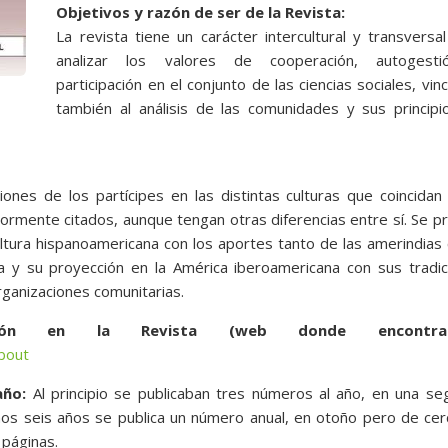
Objetivos y razón de ser de la Revista:
La revista tiene un carácter intercultural y transversa
analizar los valores de cooperación, autogest
participación en el conjunto de las ciencias sociales, vin
también al análisis de las comunidades y sus principi
ones de los partícipes en las distintas culturas que coincidan
iormente citados, aunque tengan otras diferencias entre sí. Se pr
cultura hispanoamericana con los aportes tanto de las amerindia
ica y su proyección en la América iberoamericana con sus tradi
rganizaciones comunitarias.
ación en la Revista (web donde encontrarl
about
año:
Al principio se publicaban tres números al año, en una se
imos seis años se publica un número anual, en otoño pero de ce
 páginas.