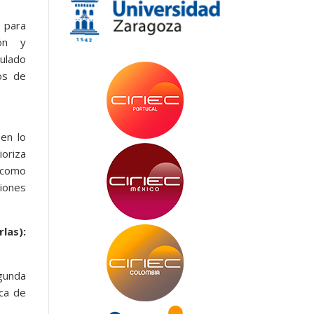
l para
ión y
culado
os de
 en lo
ioriza
s como
ciones
as):
gunda
rca de