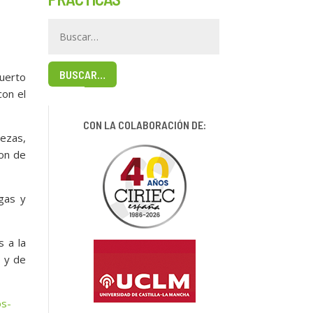
BUSCAR…
uerto
con el
CON LA COLABORACIÓN DE:
ezas,
ion de
gas y
s a la
o y de
os-