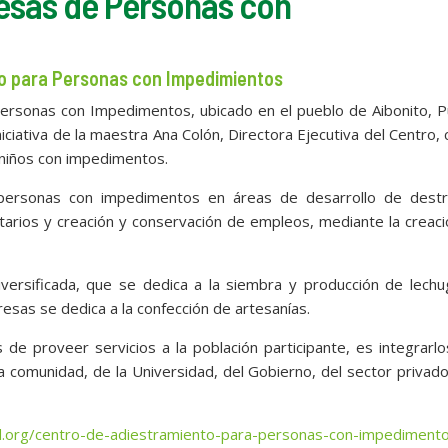
resas de Personas con
to para Personas con Impedimientos
ersonas con Impedimentos, ubicado en el pueblo de Aibonito, P
iciativa de la maestra Ana Colón, Directora Ejecutiva del Centro, 
 niños con impedimentos.
a personas con impedimentos en áreas de desarrollo de destr
entarios y creación y conservación de empleos, mediante la creac
versificada, que se dedica a la siembra y producción de lechu
sas se dedica a la confección de artesanías.
 de proveer servicios a la población participante, es integrarlo
la comunidad, de la Universidad, del Gobierno, del sector privad
ad.org/centro-de-adiestramiento-para-personas-con-impediment