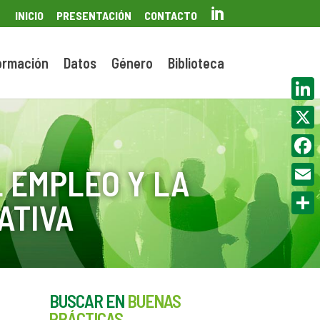

INICIO
PRESENTACIÓN
CONTACTO
ormación
Datos
Género
Biblioteca
Linke
X
Face
 EMPLEO Y LA
Email
ATIVA
Compa
BUSCAR EN
BUENAS
PRÁCTICAS