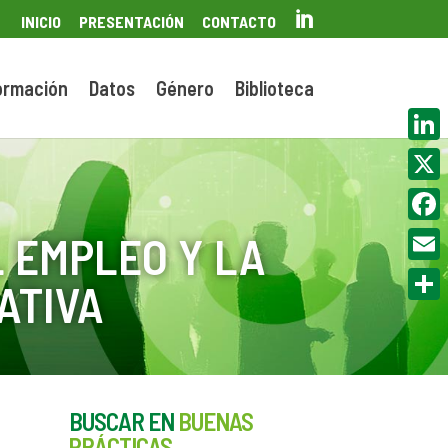

INICIO
PRESENTACIÓN
CONTACTO
ormación
Datos
Género
Biblioteca
Linke
X
Face
 EMPLEO Y LA
Email
ATIVA
Compa
BUSCAR EN
BUENAS
PRÁCTICAS