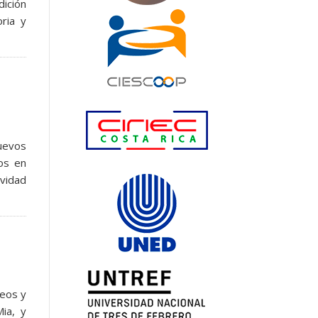
dición
oria y
uevos
os en
vidad
leos y
Mia, y