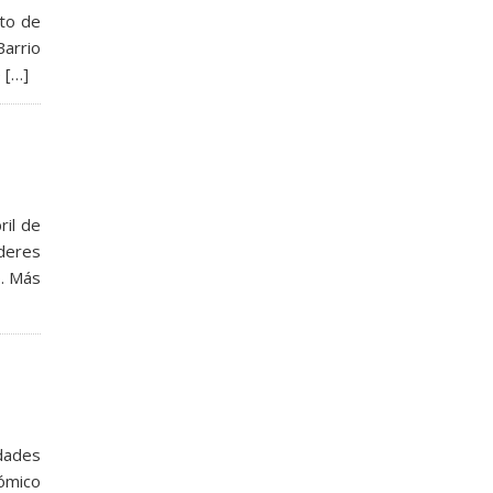
cto de
Barrio
 […]
ril de
deres
o. Más
idades
nómico