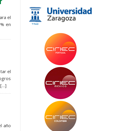
r
ara el
7% en
tar el
logros
 […]
l año