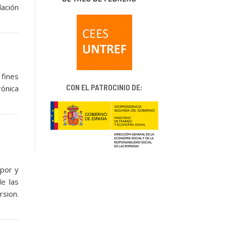
lación
fines
CON EL PATROCINIO DE:
ónica
 por y
de las
sion.