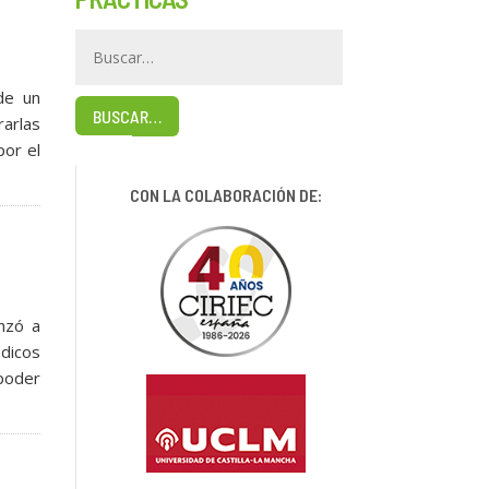
de un
BUSCAR…
rarlas
por el
CON LA COLABORACIÓN DE:
nzó a
dicos
 poder