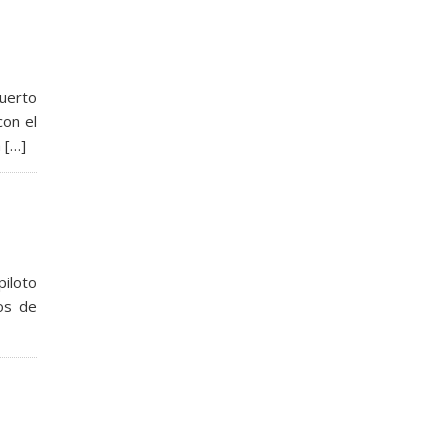
uerto
con el
 […]
piloto
os de