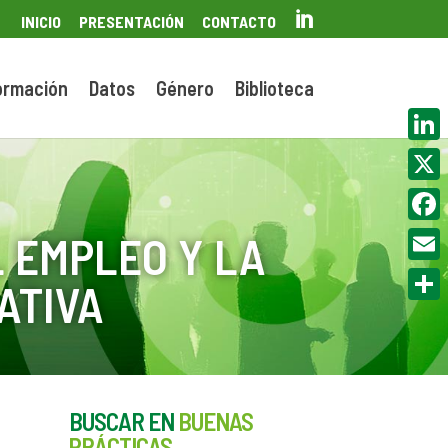

INICIO
PRESENTACIÓN
CONTACTO
ormación
Datos
Género
Biblioteca
Linke
X
Face
 EMPLEO Y LA
Email
ATIVA
Compa
BUSCAR EN
BUENAS
PRÁCTICAS