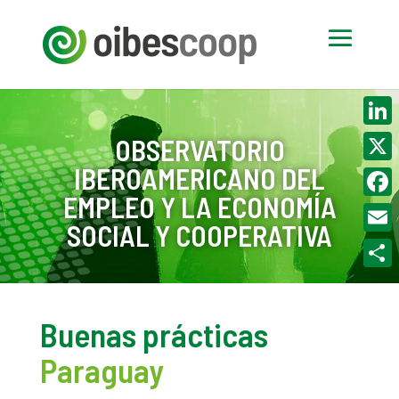
Linke
OBSERVATORIO
IBEROAMERICANO DEL
X
EMPLEO Y LA ECONOMÍA
Face
SOCIAL Y COOPERATIVA
Email
Compa
Buenas prácticas
Paraguay