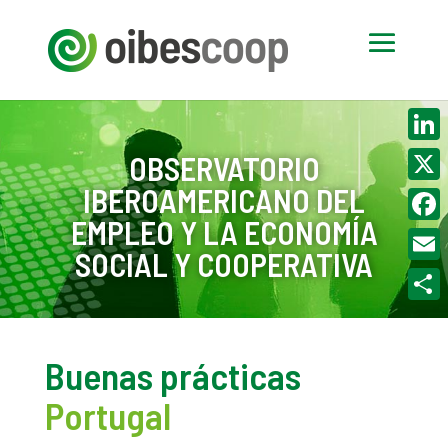
Linke
OBSERVATORIO
IBEROAMERICANO DEL
X
EMPLEO Y LA ECONOMÍA
Face
SOCIAL Y COOPERATIVA
Email
Compa
Buenas prácticas
Portugal