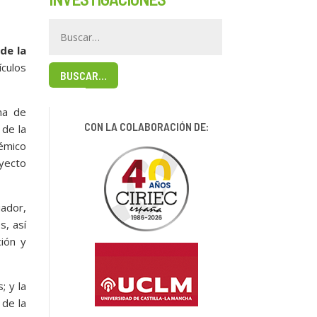
de la
ículos
BUSCAR…
oma de
CON LA COLABORACIÓN DE:
 de la
démico
yecto
ador,
s, así
ión y
; y la
 de la