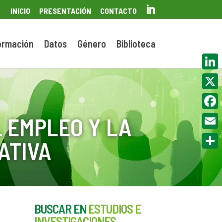

INICIO
PRESENTACIÓN
CONTACTO
ormación
Datos
Género
Biblioteca
Linke
X
Face
 EMPLEO Y LA
Email
ATIVA
Compa
BUSCAR EN
ESTUDIOS E
INVESTIGACIONES