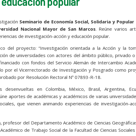
y educación popular
estigación
Seminario de Economía Social, Solidaria y Popular 
niversidad Nacional Mayor de San Marcos
. Reúne varios art
eriencias de investigación-acción y educación popular.
rco del proyecto: “Investigación orientada a la Acción y la t
ión de universidades con actores del ámbito público, privado o
 financiado con fondos del Servicio Alemán de Intercambio Aca
o por el Vicerrectorado de Investigación y Posgrado como pro
probado por Resolución Rectoral Nº 07893-R-18.
as desenvueltas en Colombia, México, Brasil, Argentina, Ecu
úne aportes de académicas y académicos de varias universidade
ciales, que vienen animando experiencias de investigación-acc
va, profesor del Departamento Académico de Ciencias Geográficas
cadémico de Trabajo Social de la Facultad de Ciencias Sociales