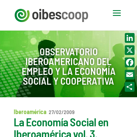
Linke
OBSERVATORIO
IBEROAMERICANO DEL
X
EMPLEO Y LA ECONOMÍA
Face
SOCIAL Y COOPERATIVA
Email
Compa
Iberoamérica
27/02/2009
La Economía Social en
Iberoamérica vol. 3.