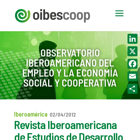
Linke
OBSERVATORIO
IBEROAMERICANO DEL
X
EMPLEO Y LA ECONOMÍA
Face
SOCIAL Y COOPERATIVA
Email
Compa
Iberoamérica
02/04/2012
Revista Iberoamericana
de Estudios de Desarrollo