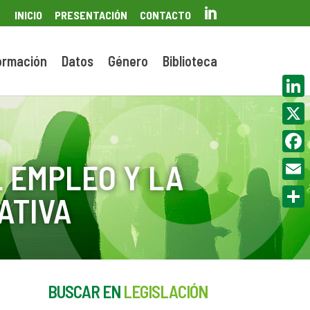

INICIO
PRESENTACIÓN
CONTACTO
ormación
Datos
Género
Biblioteca
Linke
X
Face
 EMPLEO Y LA
Email
ATIVA
Compa
BUSCAR EN
LEGISLACIÓN