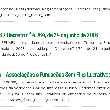
etor no Brasil (Normas, Regulamentações, Decretos, etc.) Disp
lg_testes/lg_mat01_banco_il.cfm
03 / Decreto n° 4.764, de 24 de junho de 2003
 – SENAES – foi criada no âmbito do Ministério do Trabalho e E
 maio de 2003 e instituída pelo Decreto n° 4.764, de 24 de ju
 e da decisão do Presidente […]
es – Associações e Fundações Sem Fins Lucrativo
3.100/99, dispõe sobre a qualificação de pessoas jurídicas de d
ações da Sociedade Civil de Interesse Público. Podemos dizer 
Civil (OSC´s) sem fins lucrativos ou entidades do terceiro s
associações, fundações, organização […]