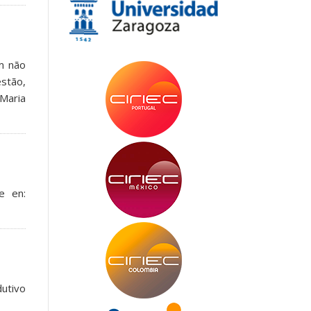
m não
estão,
 Maria
e en:
dutivo