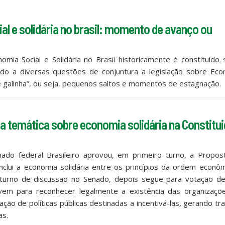
al e solidária no brasil: momento de avanço ou
omia Social e Solidária no Brasil historicamente é constituído
evido a diversas questões de conjuntura a legislação sobre Ec
e galinha”, ou seja, pequenos saltos e momentos de estagnação.
 a temática sobre economia solidária na Constitu
o federal Brasileiro aprovou, em primeiro turno, a Propos
clui a economia solidária entre os princípios da ordem econôm
o turno de discussão no Senado, depois segue para votação de
em para reconhecer legalmente a existência das organizaçõ
ção de políticas públicas destinadas a incentivá-las, gerando tr
as.