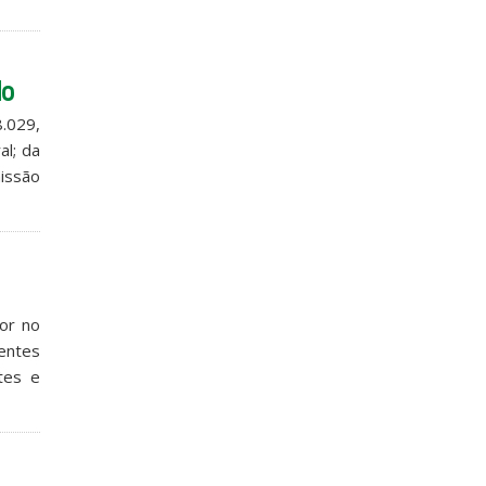
do
8.029,
al; da
missão
tor no
ientes
ntes e