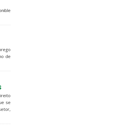
onible
mprego
nho de
s
ireito
que se
etor,