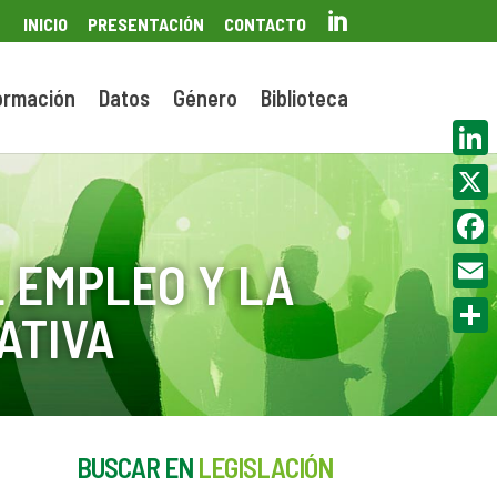

INICIO
PRESENTACIÓN
CONTACTO
ormación
Datos
Género
Biblioteca
Linke
X
Face
 EMPLEO Y LA
Email
ATIVA
Compa
BUSCAR EN
LEGISLACIÓN