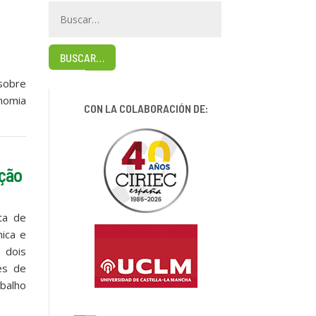
BUSCAR…
 sobre
onomia
CON LA COLABORACIÓN DE:
ição
ta de
ica e
 dois
es de
abalho