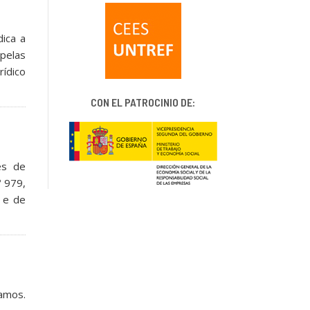
dica a
 pelas
rídico
CON EL PATROCINIO DE:
és de
º 979,
s e de
ramos.