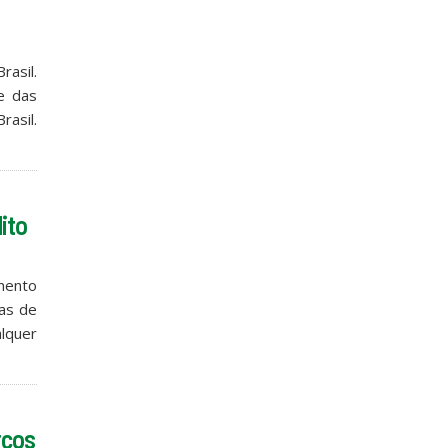
rasil.
e das
rasil.
ito
amento
as de
lquer
rcos