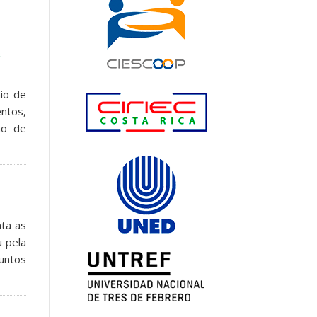
e
io de
ntos,
ão de
nta as
u pela
untos