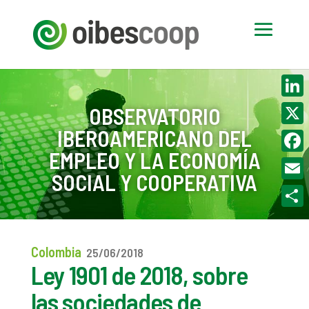
Linke
OBSERVATORIO
IBEROAMERICANO DEL
X
EMPLEO Y LA ECONOMÍA
Face
SOCIAL Y COOPERATIVA
Email
Compa
Colombia
25/06/2018
Ley 1901 de 2018, sobre
las sociedades de