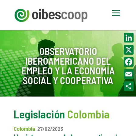
Linke
OBSERVATORIO
IBEROAMERICANO DEL
X
EMPLEO Y LA ECONOMÍA
Face
SOCIAL Y COOPERATIVA
Email
Compa
Legislación
Colombia
Colombia
27/02/2023