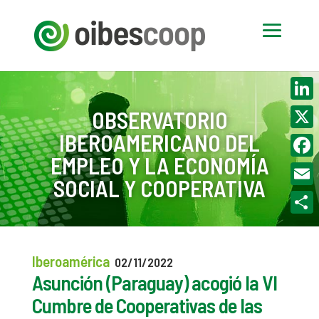
Linke
OBSERVATORIO
IBEROAMERICANO DEL
X
EMPLEO Y LA ECONOMÍA
Face
SOCIAL Y COOPERATIVA
Email
Compa
Iberoamérica
02/11/2022
Asunción (Paraguay) acogió la VI
Cumbre de Cooperativas de las