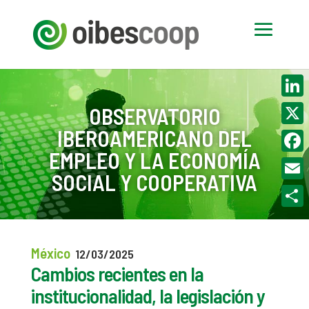
Linke
OBSERVATORIO
IBEROAMERICANO DEL
X
EMPLEO Y LA ECONOMÍA
Face
SOCIAL Y COOPERATIVA
Email
Compa
México
12/03/2025
Cambios recientes en la
institucionalidad, la legislación y