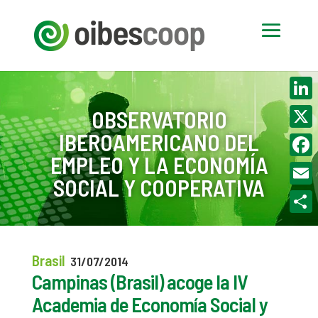
Linke
OBSERVATORIO
IBEROAMERICANO DEL
X
EMPLEO Y LA ECONOMÍA
Face
SOCIAL Y COOPERATIVA
Email
Compa
Brasil
31/07/2014
Campinas (Brasil) acoge la IV
Academia de Economía Social y