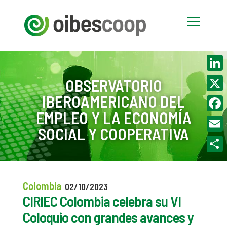
Linke
OBSERVATORIO
IBEROAMERICANO DEL
X
EMPLEO Y LA ECONOMÍA
Face
SOCIAL Y COOPERATIVA
Email
Compa
Colombia
02/10/2023
CIRIEC Colombia celebra su VI
Coloquio con grandes avances y