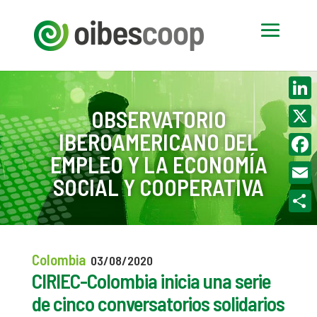
Linke
OBSERVATORIO
IBEROAMERICANO DEL
X
EMPLEO Y LA ECONOMÍA
Face
SOCIAL Y COOPERATIVA
Email
Compa
Colombia
03/08/2020
CIRIEC-Colombia inicia una serie
de cinco conversatorios solidarios