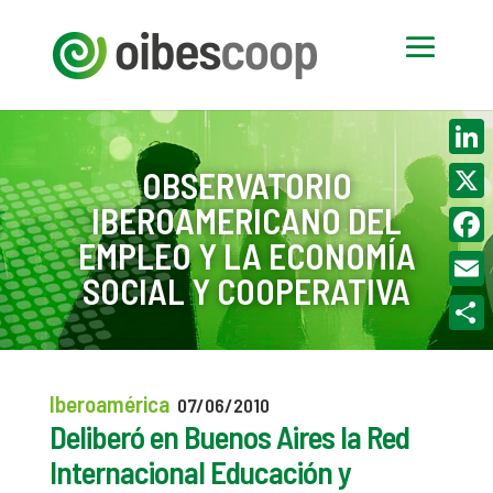
Linke
OBSERVATORIO
IBEROAMERICANO DEL
X
EMPLEO Y LA ECONOMÍA
Face
SOCIAL Y COOPERATIVA
Email
Compa
Iberoamérica
07/06/2010
Deliberó en Buenos Aires la Red
Internacional Educación y