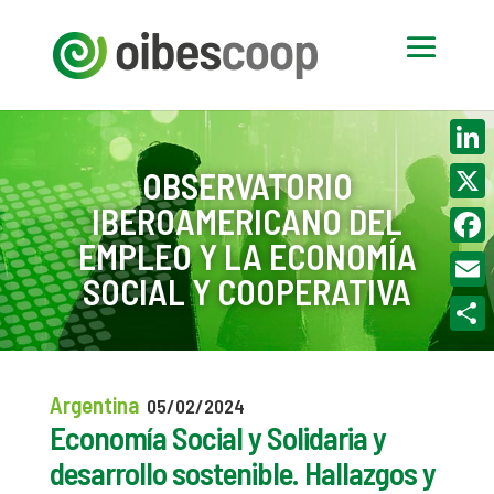
Linke
OBSERVATORIO
IBEROAMERICANO DEL
X
EMPLEO Y LA ECONOMÍA
Face
SOCIAL Y COOPERATIVA
Email
Compa
Argentina
05/02/2024
Economía Social y Solidaria y
desarrollo sostenible. Hallazgos y