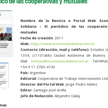
dico de las cooperativas y mutuales
Nombre de la Revista o Portal Web
:
Eco
Solidaria – El periódico de las cooperati
mutuales
Fecha de creación
: 2017
Web
:
https://www.economiasolidaria.com.ar/
Contacto (dirección, mail y teléfono):
Estados U
1354, (c1101abb) Ciudad Autónoma de Buenos A
Mail:
noticias@economiasolidaria.com.ar
. Tel/What
+54 9 11 2783-4743
País:
Argentina
Editorial
: Cooperativa de Trabajo Interconexión Ltd
Director del Portal Web
: Jorge Pedro Núñez
Editor
: Santiago José Arella
Jefe de Redacción
: Alejandro Galay
 Web