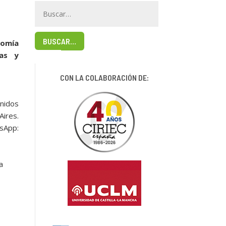
BUSCAR…
nomía
vas y
CON LA COLABORACIÓN DE:
nidos
ires.
sApp:
a