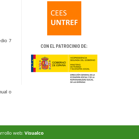
edio 7
CON EL PATROCINIO DE:
nual o
rrollo web:
Visualco