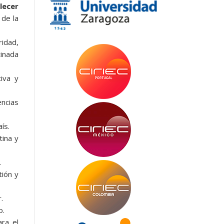
alecer
 de la
ridad,
inada
tiva y
encias
ís.
tina y
.
tión y
.
o.
ra el