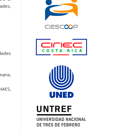
dades,
edades
maria,
INAES,