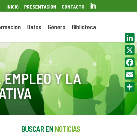

INICIO
PRESENTACIÓN
CONTACTO
ormación
Datos
Género
Biblioteca
Linke
X
Face
 EMPLEO Y LA
Email
ATIVA
Compa
BUSCAR EN
NOTICIAS