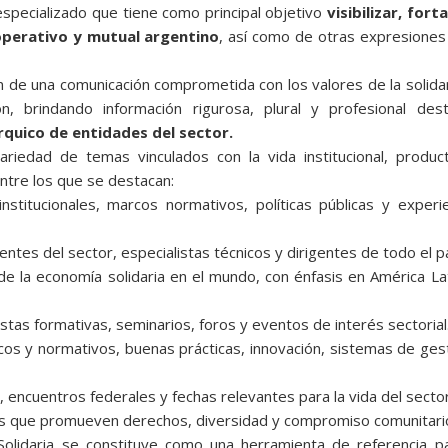
especializado que tiene como principal objetivo
visibilizar, fort
operativo y mutual argentino
, así como de otras expresiones
ión de una comunicación comprometida con los valores de la solida
n, brindando información rigurosa, plural y profesional dest
rquico de entidades del sector.
ariedad de temas vinculados con la vida institucional, produc
entre los que se destacan:
institucionales, marcos normativos, políticas públicas y experi
entes del sector, especialistas técnicos y dirigentes de todo el pa
s de la economía solidaria en el mundo, con énfasis en América La
estas formativas, seminarios, foros y eventos de interés sectorial
icos y normativos, buenas prácticas, innovación, sistemas de ges
, encuentros federales y fechas relevantes para la vida del sector
uras que promueven derechos, diversidad y compromiso comunitari
Solidaria se constituye como una herramienta de referencia pa