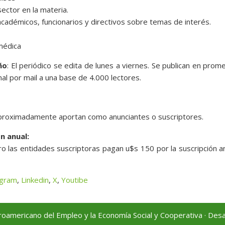
sector en la materia.
académicos, funcionarios y directivos sobre temas de interés.
médica
ño
: El periódico se edita de lunes a viernes. Se publican en prom
al por mail a una base de 4.000 lectores.
aproximadamente aportan como anunciantes o suscriptores.
n anual:
ero las entidades suscriptoras pagan u$s 150 por la suscripción a
agram
,
Linkedin
,
X
,
Youtibe
oamericano del Empleo y la Economía Social y Cooperativa · Desa