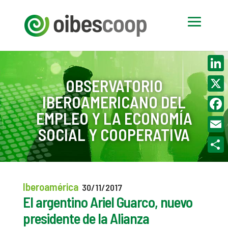
Linke
OBSERVATORIO
IBEROAMERICANO DEL
X
EMPLEO Y LA ECONOMÍA
Face
SOCIAL Y COOPERATIVA
Email
Compa
Iberoamérica
30/11/2017
El argentino Ariel Guarco, nuevo
presidente de la Alianza