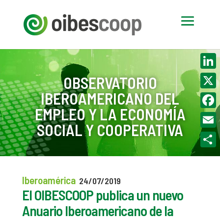
Linke
OBSERVATORIO
IBEROAMERICANO DEL
X
EMPLEO Y LA ECONOMÍA
Face
SOCIAL Y COOPERATIVA
Email
Compa
Iberoamérica
24/07/2019
El OIBESCOOP publica un nuevo
Anuario Iberoamericano de la