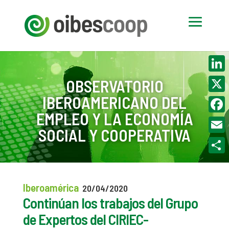
Linke
OBSERVATORIO
IBEROAMERICANO DEL
X
EMPLEO Y LA ECONOMÍA
Face
SOCIAL Y COOPERATIVA
Email
Compa
Iberoamérica
20/04/2020
Continúan los trabajos del Grupo
de Expertos del CIRIEC-