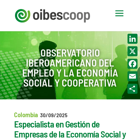
Linke
OBSERVATORIO
IBEROAMERICANO DEL
X
EMPLEO Y LA ECONOMÍA
Face
SOCIAL Y COOPERATIVA
Email
Compa
Colombia
30/09/2025
Especialista en Gestión de
Empresas de la Economía Social y