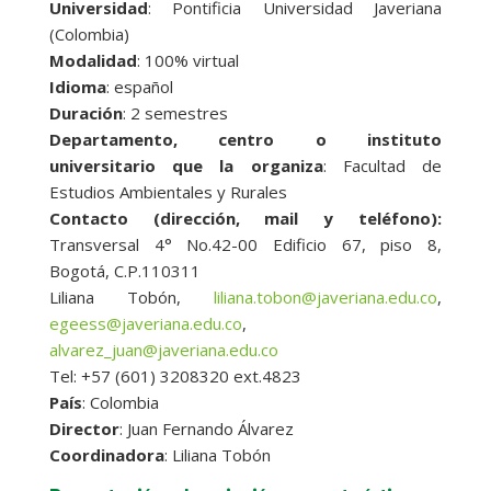
Universidad
: Pontificia Universidad Javeriana
(Colombia)
Modalidad
: 100% virtual
Idioma
: español
Duración
: 2 semestres
Departamento, centro o instituto
universitario que la organiza
: Facultad de
Estudios Ambientales y Rurales
Contacto (dirección, mail y teléfono):
Transversal 4° No.42-00 Edificio 67, piso 8,
Bogotá, C.P.110311
Liliana Tobón,
liliana.tobon@javeriana.edu.co
,
egeess@javeriana.edu.co
,
alvarez_juan@javeriana.edu.co
Tel: +57 (601) 3208320 ext.4823
País
: Colombia
Director
: Juan Fernando Álvarez
Coordinadora
: Liliana Tobón