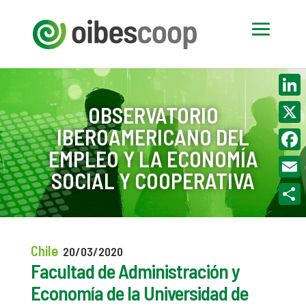
Linke
OBSERVATORIO
IBEROAMERICANO DEL
X
EMPLEO Y LA ECONOMÍA
Face
SOCIAL Y COOPERATIVA
Email
Compa
Chile
20/03/2020
Facultad de Administración y
Economía de la Universidad de