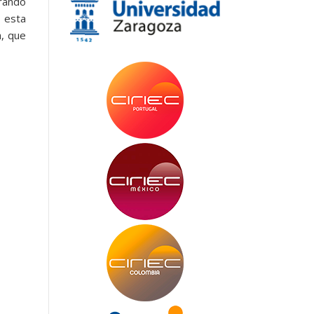
urando
e esta
a, que