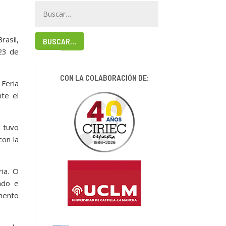
rasil,
BUSCAR…
 23 de
CON LA COLABORACIÓN DE:
 Feria
te el
a tuvo
con la
ia. O
ado e
imento