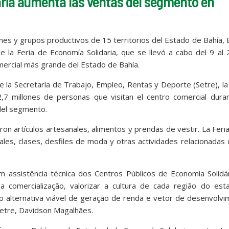
aria aumenta las ventas del segmento en
nes y grupos productivos de 15 territorios del Estado de Bahía, B
e la Feria de Economía Solidaria, que se llevó a cabo del 9 al
mercial más grande del Estado de Bahía.
de la Secretaría de Trabajo, Empleo, Rentas y Deporte (Setre), la
,7 millones de personas que visitan el centro comercial duran
del segmento.
on artículos artesanales, alimentos y prendas de vestir. La Feri
les, clases, desfiles de moda y otras actividades relacionadas 
assistência técnica dos Centros Públicos de Economia Solidár
 comercialização, valorizar a cultura de cada região do est
o alternativa viável de geração de renda e vetor de desenvolv
e Setre, Davidson Magalhães.