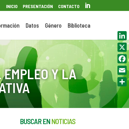

INICIO
PRESENTACIÓN
CONTACTO
ormación
Datos
Género
Biblioteca
Linke
X
Face
 EMPLEO Y LA
Email
ATIVA
Compa
BUSCAR EN
NOTICIAS