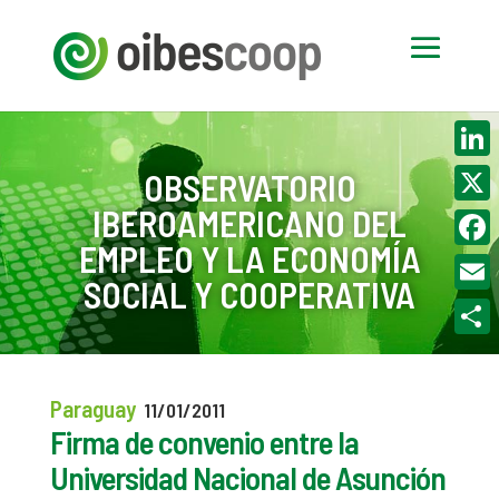
Linke
OBSERVATORIO
IBEROAMERICANO DEL
X
EMPLEO Y LA ECONOMÍA
Face
SOCIAL Y COOPERATIVA
Email
Compa
Paraguay
11/01/2011
Firma de convenio entre la
Universidad Nacional de Asunción