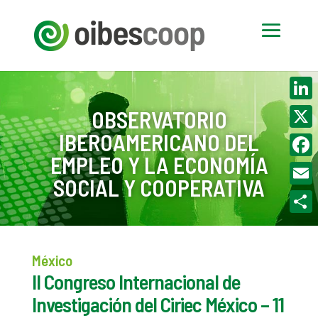
Linke
OBSERVATORIO
IBEROAMERICANO DEL
X
EMPLEO Y LA ECONOMÍA
Face
SOCIAL Y COOPERATIVA
Email
Compa
México
II Congreso Internacional de
Investigación del Ciriec México – 11