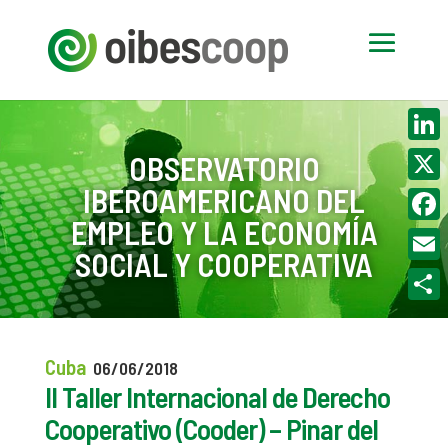
Linke
OBSERVATORIO
IBEROAMERICANO DEL
X
EMPLEO Y LA ECONOMÍA
Face
SOCIAL Y COOPERATIVA
Email
Compa
Cuba
06/06/2018
II Taller Internacional de Derecho
Cooperativo (Cooder) – Pinar del