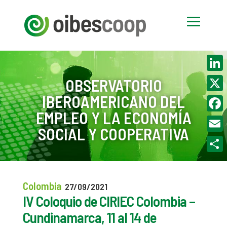
Linke
OBSERVATORIO
IBEROAMERICANO DEL
X
EMPLEO Y LA ECONOMÍA
Face
SOCIAL Y COOPERATIVA
Email
Compa
Colombia
27/09/2021
IV Coloquio de CIRIEC Colombia –
Cundinamarca, 11 al 14 de