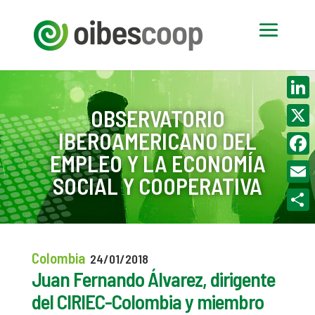
Linke
OBSERVATORIO
IBEROAMERICANO DEL
X
EMPLEO Y LA ECONOMÍA
Face
SOCIAL Y COOPERATIVA
Email
Compa
Colombia
24/01/2018
Juan Fernando Álvarez, dirigente
del CIRIEC-Colombia y miembro