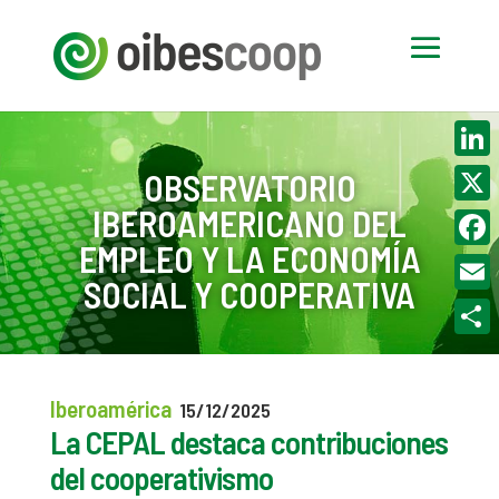
Linke
OBSERVATORIO
IBEROAMERICANO DEL
X
EMPLEO Y LA ECONOMÍA
Face
SOCIAL Y COOPERATIVA
Email
Compa
Iberoamérica
15/12/2025
La CEPAL destaca contribuciones
del cooperativismo