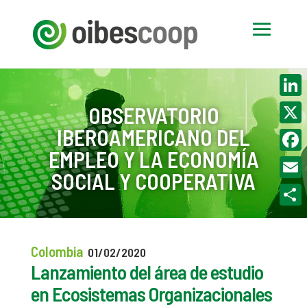
Linke
OBSERVATORIO
IBEROAMERICANO DEL
X
EMPLEO Y LA ECONOMÍA
Face
SOCIAL Y COOPERATIVA
Email
Compa
Colombia
01/02/2020
Lanzamiento del área de estudio
en Ecosistemas Organizacionales