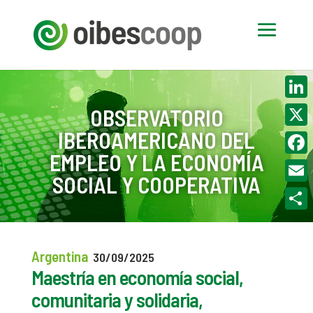
Linke
OBSERVATORIO
IBEROAMERICANO DEL
X
EMPLEO Y LA ECONOMÍA
Face
SOCIAL Y COOPERATIVA
Email
Compa
Argentina
30/09/2025
Maestría en economía social,
comunitaria y solidaria,