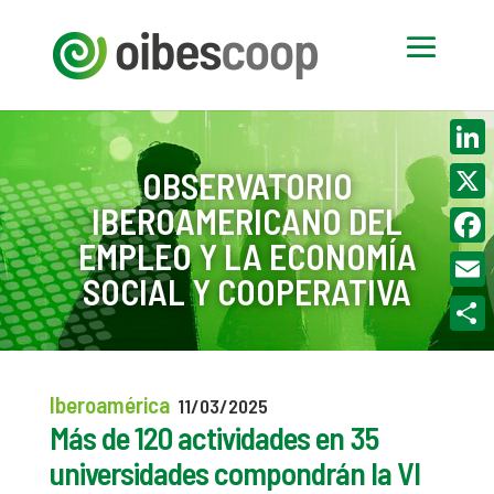
Linke
OBSERVATORIO
IBEROAMERICANO DEL
X
EMPLEO Y LA ECONOMÍA
Face
SOCIAL Y COOPERATIVA
Email
Compa
Iberoamérica
11/03/2025
Más de 120 actividades en 35
universidades compondrán la VI