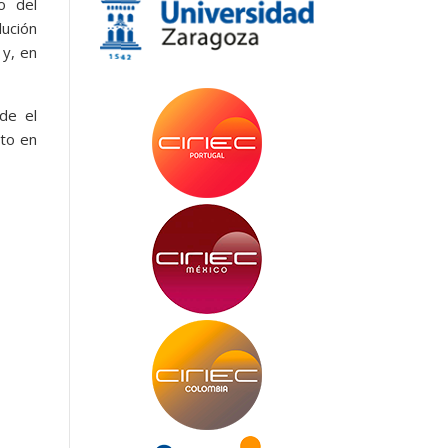
o del
lución
 y, en
de el
rto en