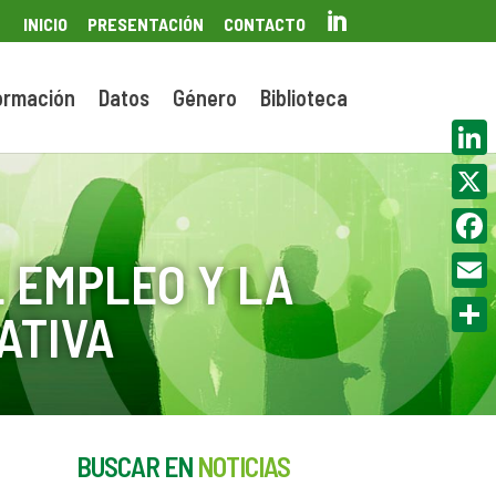

INICIO
PRESENTACIÓN
CONTACTO
ormación
Datos
Género
Biblioteca
Linke
X
Face
 EMPLEO Y LA
Email
ATIVA
Compa
BUSCAR EN
NOTICIAS