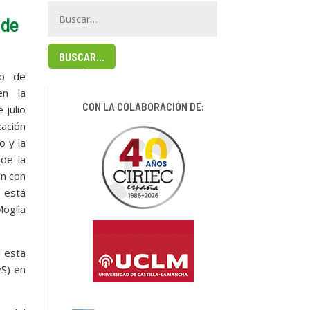
 de
BUSCAR…
no de
en la
CON LA COLABORACIÓN DE:
 julio
ación
o y la
 de la
ón con
o está
oglia
n esta
yS) en