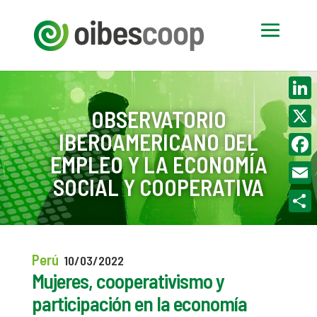
Linke
OBSERVATORIO
IBEROAMERICANO DEL
X
EMPLEO Y LA ECONOMÍA
Face
SOCIAL Y COOPERATIVA
Email
Compa
Perú
10/03/2022
Mujeres, cooperativismo y
participación en la economía