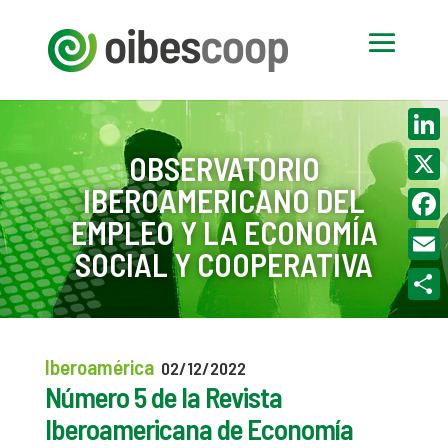
Linke
OBSERVATORIO
IBEROAMERICANO DEL
X
EMPLEO Y LA ECONOMÍA
Face
SOCIAL Y COOPERATIVA
Email
Compa
Iberoamérica
02/12/2022
Número 5 de la Revista
Iberoamericana de Economía