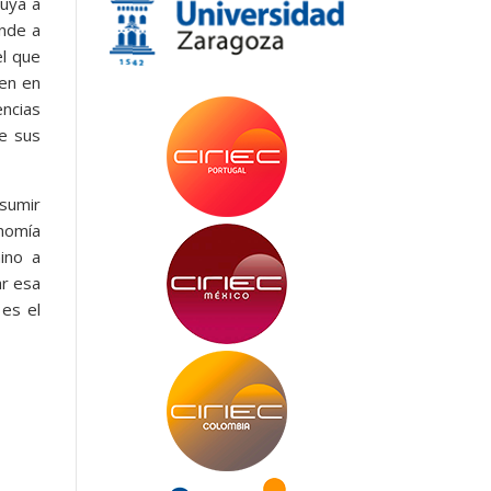
buya a
onde a
el que
nen en
encias
de sus
sumir
onomía
ino a
ar esa
 es el