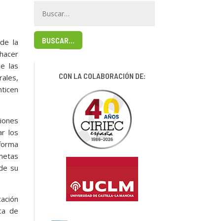
BUSCAR…
de la
hacer
e las
CON LA COLABORACIÓN DE:
rales,
nticen
iones
ar los
 forma
metas
de su
ación
ca de