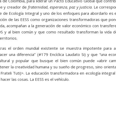
ana de Colombia, para liderar un Pacto Educativo Global que contri
ble y creador de
fraternidad, esperanza, paz y justicia
. Le corresp
te de Ecología Integral y uno de los enfoques para abordarlo es 
royección de las EESS como organizaciones transformadoras que po
 vida, acompañan a la generación de valor económico con transfer
ODS y al bien común y que como resultado transforman la vida 
rritorios.
tras el orden mundial existente se muestra impotente para a
hacer una diferencia” (#179 Encíclica Laudato Si) y que “una ec
 cultural y popular que busque el bien común puede «abrir cam
tener la creatividad humana y su sueño de progreso, sino orient
Frateli Tuti)>. La educación transformadora en ecología integral
hacer las cosas. La EESS es el vehículo.