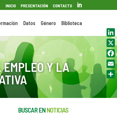

INICIO
PRESENTACIÓN
CONTACTO
ormación
Datos
Género
Biblioteca
Linke
X
Face
 EMPLEO Y LA
Email
ATIVA
Compa
BUSCAR EN
NOTICIAS