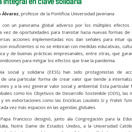
integral en clave solidaria
 Álvarez
,
profesor de la Pontificia Universidad Javeriana
0 con un panorama global adverso por los múltiples efectos 
a vez de oportunidades para transitar hacia nuevas formas de 
versas acciones implementadas nos dan señales para intuir qu
son insuficientes si no se imbrican con medidas educativas, cultu
ica y de buenas prácticas empresariales, entre otras, que gara
ndiciones para mitigar los efectos que trae la pandemia.
 social y solidaria (EESS) han sido protagonistas de acc
e una particular forma de crear valor que tiende a internaliz
nes y a la vez generar valor social y ambiental. Esta particular
ales como los Objetivos de Desarrollo Sostenible (ODS), las 
y en exhortaciones como las Encíclicas
Laudato Si
y
Frateli Tuti
n cada vez más espacios en las agendas globales.
 Papa Francisco designó, junto ala Congregación para la Educ
Italia, Notre Dame de Estados Unidos, a la Universidad Católi