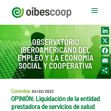
Linke
OBSERVATORIO
IBEROAMERICANO DEL
X
EMPLEO Y LA ECONOMÍA
Face
SOCIAL Y COOPERATIVA
Email
Compa
Colombia
04/02/2022
OPINIÓN: Liquidación de la entidad
prestadora de servicios de salud