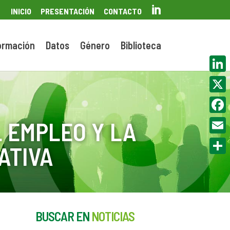

INICIO
PRESENTACIÓN
CONTACTO
ormación
Datos
Género
Biblioteca
Linke
X
Face
 EMPLEO Y LA
Email
ATIVA
Compa
BUSCAR EN
NOTICIAS