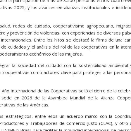
acó la participación de más de 3.500 personas en los cuatro e
ativas 2025, y los avances en alianzas institucionales e inciden
 salud, redes de cuidado, cooperativismo agropecuario, migrac
ro y prevención de violencias, con experiencias de diversos paí
internacionales. Entre los hitos se destacó la firma de una ca
de cuidados y el análisis del rol de las cooperativas en la aten
empoderamiento económico de las mujeres.
egrar la sociedad del cuidado con la sostenibilidad ambiental
 las cooperativas como actores clave para proteger a las persona
 Año Internacional de las Cooperativas selló el cierre de la celebr
 sede en 2026 de la Asamblea Mundial de la Alianza Cooper
erativas de las Américas.
os estratégicos, entre ellos un acuerdo marco con la Coordin
roductores y Trabajadores de Comercio Justo (CLAC), y otro c
NIMED Brasil para facilitar la movilidad internacional de perso