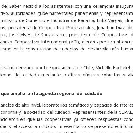
 del Saber recibió a los asistentes con una ceremonia inaugur
ativo, autoridades gubernamentales panameñas y representant
 ministro de Comercio e Industria de Panamá; Erika Vargas, dir
s, presidenta de Cooperativa Profesionales; Jonathan Díaz, di
ber; José Alves de Souza Neto, presidente de Cooperativas d
lianza Cooperativa Internacional (ACI), dieron apertura al encu
tivismo en la construcción de modelos de desarrollo más huma
 saludo enviado por la expresidenta de Chile, Michelle Bachelet,
ciedad del cuidado mediante políticas públicas robustas y ali
as que ampliaron la agenda regional del cuidado
aneles de alto nivel, laboratorios temáticos y espacios de inter
 economía y la sociedad del cuidado. Representantes de la CEPAL
cidieron en que las cooperativas ya ofrecen respuestas conc
aldad y el acceso al cuidado. En ese marco se presentó el infor