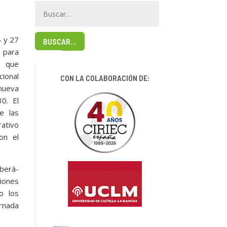
4 y 27
BUSCAR…
 para
, que
cional
CON LA COLABORACIÓN DE:
 nueva
0. El
e las
ativo
on el
berá-
ciones
o los
rnada