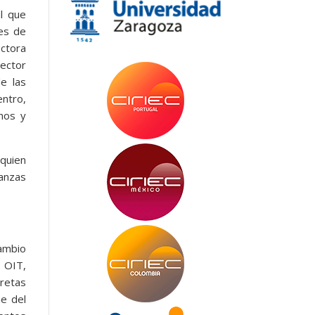
al que
es de
ectora
rector
e las
entro,
nos y
 quien
anzas
cambio
, OIT,
retas
me del