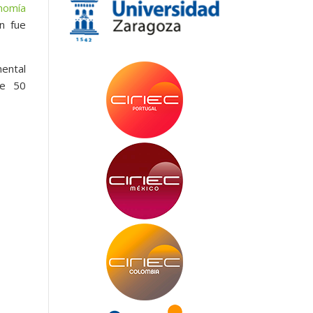
nomía
n fue
nental
de 50