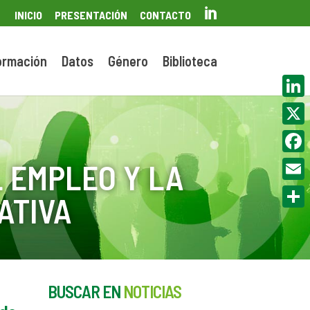

INICIO
PRESENTACIÓN
CONTACTO
ormación
Datos
Género
Biblioteca
Linke
X
Face
 EMPLEO Y LA
Email
ATIVA
Compa
BUSCAR EN
NOTICIAS