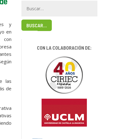
 de
les y
BUSCAR…
yo en
s con
presa
CON LA COLABORACIÓN DE:
antes
según
e las
más de
ativa
ativas
iendo